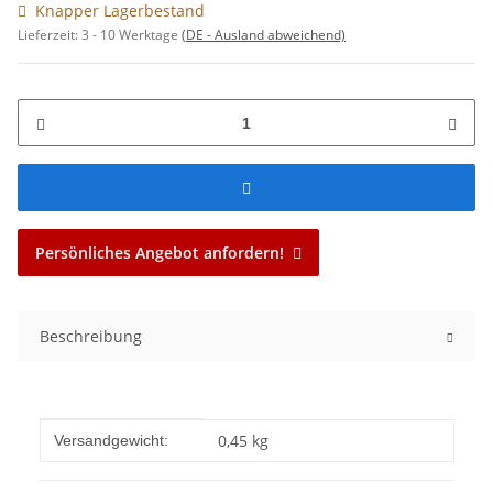
Knapper Lagerbestand
Lieferzeit:
3 - 10 Werktage
(DE - Ausland abweichend)
Persönliches Angebot anfordern!
Beschreibung
Produkteigenschaft
Wert
0,45 kg
Versandgewicht: