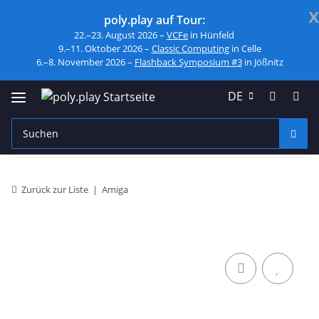
x
poly.play auf Tour:
22.–23. August 2026 –
VCFe
in Hünfeld
9.–11. Oktober 2026 –
Classic Computing
in Celle
6.–8. November 2026 –
Flashback Symposium #3
in Jößnitz
DE
Zurück zur Liste
Amiga