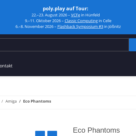
poly.play auf Tour:
22.–23. August 2026 –
VCFe
in Hünfeld
9.–11. Oktober 2026 –
Classic Computing
in Celle
6.–8. November 2026 –
Flashback Symposium #3
in Jößnitz
ontakt
Amiga
Eco Phantoms
Eco Phantoms