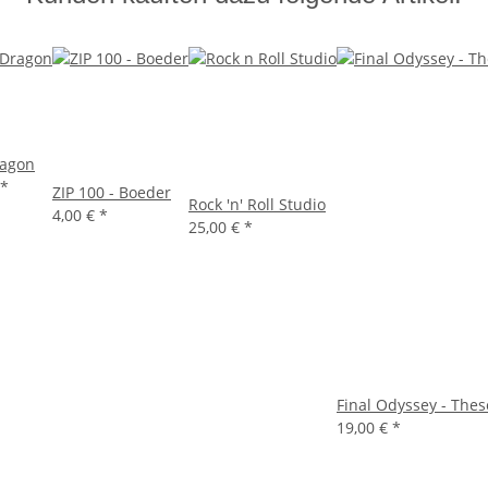
agon
*
ZIP 100 - Boeder
Rock 'n' Roll Studio
4,00 €
*
25,00 €
*
Final Odyssey - The
19,00 €
*