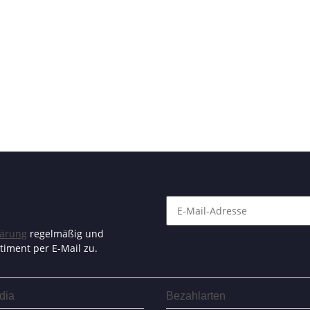
lärung
regelmäßig und
timent per E-Mail zu.
dia
Bezahlarten