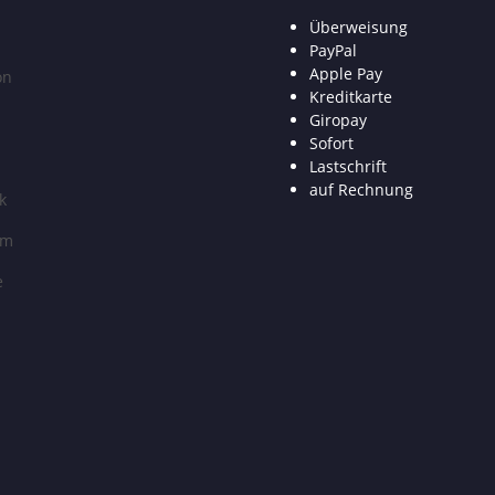
Überweisung
PayPal
Apple Pay
on
Kreditkarte
Giropay
Sofort
Lastschrift
auf Rechnung
k
am
e