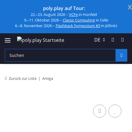
x
poly.play auf Tour:
22.–23. August 2026 –
VCFe
in Hünfeld
9.–11. Oktober 2026 –
Classic Computing
in Celle
6.–8. November 2026 –
Flashback Symposium #3
in Jößnitz
DE
Zurück zur Liste
Amiga