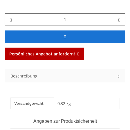
Persönliches Angebot anfordern!
Beschreibung
Produkteigenschaft
Wert
0,32 kg
Versandgewicht:
Angaben zur Produktsicherheit