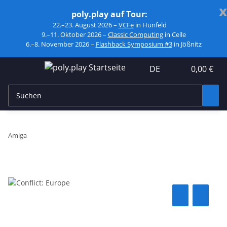
x
poly.play auf Tour:
22.–23. August 2026 –
VCFe
in Hünfeld
9.–11. Oktober 2026 –
Classic Computing
in Celle
6.–8. November 2026 –
Flashback Symposium #3
in Jößnitz
DE
0,00 €
Amiga