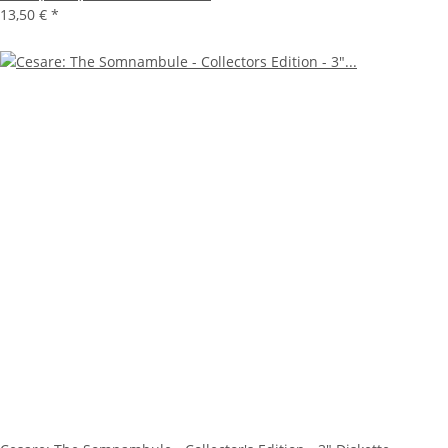
13,50 €
*