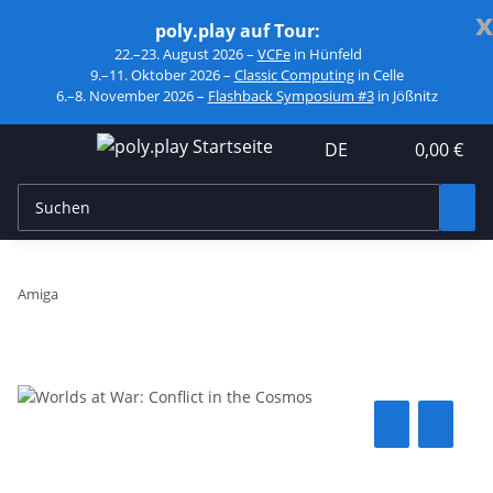
x
poly.play auf Tour:
22.–23. August 2026 –
VCFe
in Hünfeld
9.–11. Oktober 2026 –
Classic Computing
in Celle
6.–8. November 2026 –
Flashback Symposium #3
in Jößnitz
DE
0,00 €
Amiga