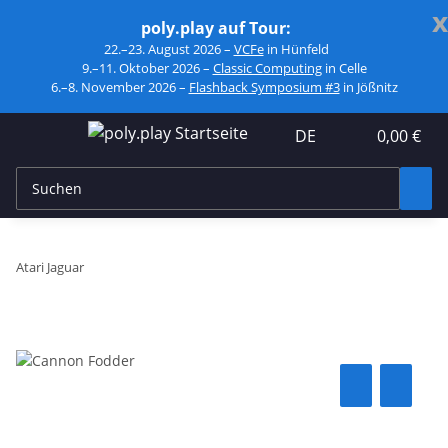
x
poly.play auf Tour:
22.–23. August 2026 –
VCFe
in Hünfeld
9.–11. Oktober 2026 –
Classic Computing
in Celle
6.–8. November 2026 –
Flashback Symposium #3
in Jößnitz
DE
0,00 €
Atari Jaguar