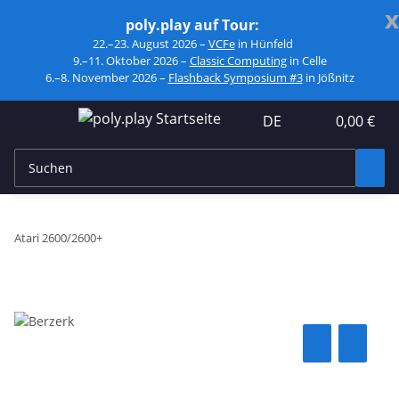
x
poly.play auf Tour:
22.–23. August 2026 –
VCFe
in Hünfeld
9.–11. Oktober 2026 –
Classic Computing
in Celle
6.–8. November 2026 –
Flashback Symposium #3
in Jößnitz
DE
0,00 €
Atari 2600/2600+