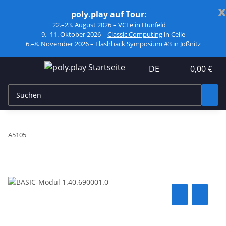
x
poly.play auf Tour:
22.–23. August 2026 –
VCFe
in Hünfeld
9.–11. Oktober 2026 –
Classic Computing
in Celle
6.–8. November 2026 –
Flashback Symposium #3
in Jößnitz
DE
0,00 €
A5105