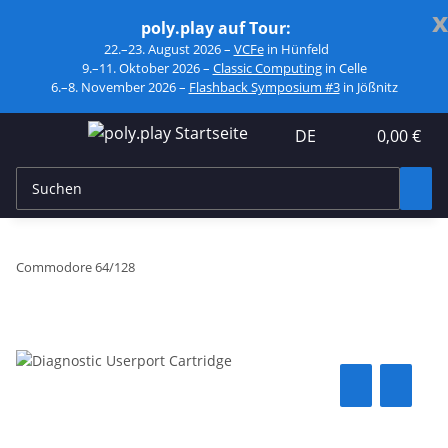
x
poly.play auf Tour:
22.–23. August 2026 –
VCFe
in Hünfeld
9.–11. Oktober 2026 –
Classic Computing
in Celle
6.–8. November 2026 –
Flashback Symposium #3
in Jößnitz
DE
0,00 €
Commodore 64/128