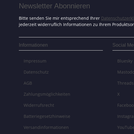
Newsletter Abonnieren
Bitte senden Sie mir entsprechend Ihrer
Datenschutzerk
jederzeit widerruflich Informationen zu Ihrem Produktsor
Informationen
Social Me
Impressum
Bluesky
Datenschutz
Mastod
AGB
Threads
Zahlungsmöglichkeiten
X
Widerrufsrecht
Faceboo
Batteriegesetzhinweise
Instagr
Versandinformationen
YouTub