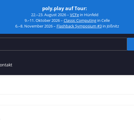
poly.play auf Tour:
22.–23. August 2026 –
VCFe
in Hünfeld
9.–11. Oktober 2026 –
Classic Computing
in Celle
6.–8. November 2026 –
Flashback Symposium #3
in Jößnitz
ontakt
e