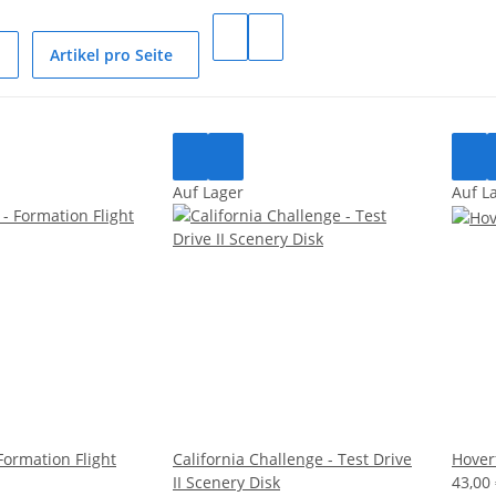
Artikel pro Seite
Auf Lager
Auf L
Formation Flight
California Challenge - Test Drive
Hover
II Scenery Disk
43,00