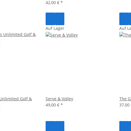
42,00 €
*
Auf Lager
Auf L
 Unlimited Golf &
Serve & Volley
The G
n
49,00 €
*
37,00