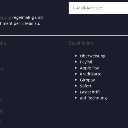
lärung
regelmäßig und
timent per E-Mail zu.
dia
Bezahlarten
Überweisung
PayPal
Apple Pay
on
Kreditkarte
Giropay
Sofort
Lastschrift
auf Rechnung
k
am
e