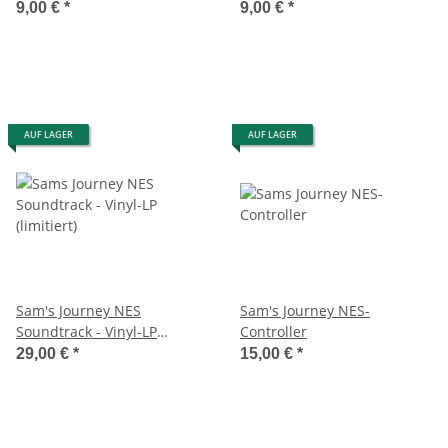
9,00 €
*
9,00 €
*
AUF LAGER
AUF LAGER
Sam's Journey NES
Sam's Journey NES-
Soundtrack - Vinyl-LP
Controller
(limitiert)
29,00 €
*
15,00 €
*