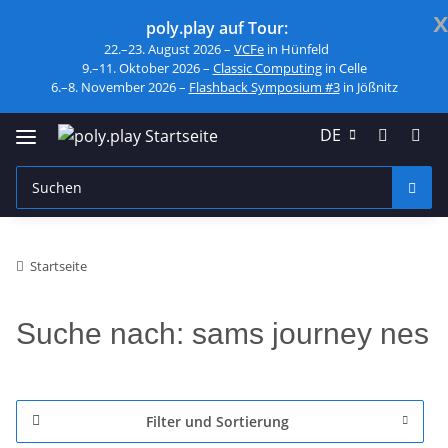
x
poly.play auf Tour:
22.–23. August 2026 –
VCFe
in Hünfeld
9.–11. Oktober 2026 –
Classic Computing
in Celle
6.–8. November 2026 –
Flashback Symposium #3
in Jößnitz
DE
Startseite
Suche nach: sams journey nes
Filter und Sortierung