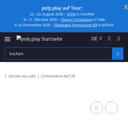
x
poly.play auf Tour:
22.–23. August 2026 –
VCFe
in Hünfeld
9.–11. Oktober 2026 –
Classic Computing
in Celle
6.–8. November 2026 –
Flashback Symposium #3
in Jößnitz
DE
Zurück zur Liste
Commodore 64/128