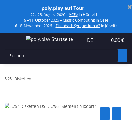
x
poly.play auf Tour:
22.–23. August 2026 –
VCFe
in Hünfeld
9.–11. Oktober 2026 –
Classic Computing
in Celle
6.–8. November 2026 –
Flashback Symposium #3
in Jößnitz
DE
0,00 €
5,25"-Disketten