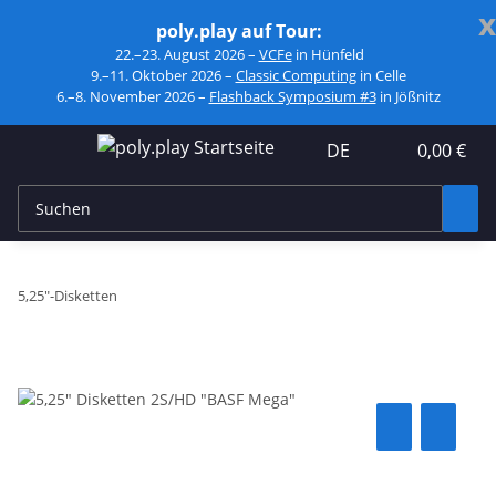
x
poly.play auf Tour:
22.–23. August 2026 –
VCFe
in Hünfeld
9.–11. Oktober 2026 –
Classic Computing
in Celle
6.–8. November 2026 –
Flashback Symposium #3
in Jößnitz
DE
0,00 €
5,25"-Disketten