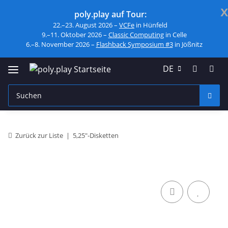
x
poly.play auf Tour:
22.–23. August 2026 –
VCFe
in Hünfeld
9.–11. Oktober 2026 –
Classic Computing
in Celle
6.–8. November 2026 –
Flashback Symposium #3
in Jößnitz
DE
Zurück zur Liste
5,25"-Disketten