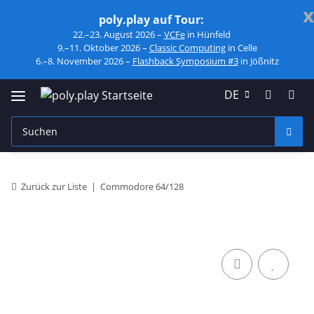
x
poly.play auf Tour:
22.–23. August 2026 –
VCFe
in Hünfeld
9.–11. Oktober 2026 –
Classic Computing
in Celle
6.–8. November 2026 –
Flashback Symposium #3
in Jößnitz
DE
Zurück zur Liste
Commodore 64/128