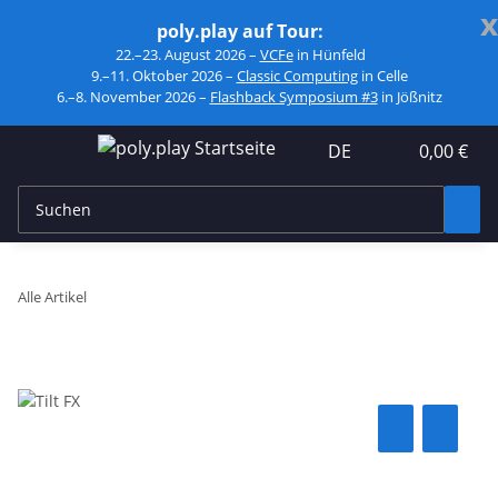
x
poly.play auf Tour:
22.–23. August 2026 –
VCFe
in Hünfeld
9.–11. Oktober 2026 –
Classic Computing
in Celle
6.–8. November 2026 –
Flashback Symposium #3
in Jößnitz
DE
0,00 €
Alle Artikel