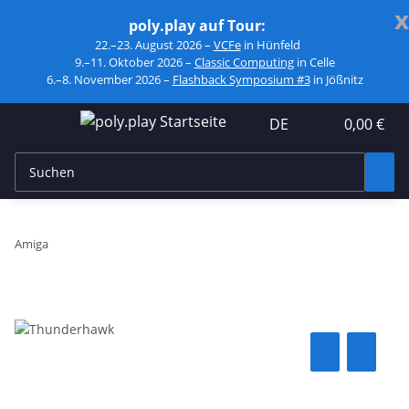
x
poly.play auf Tour:
22.–23. August 2026 –
VCFe
in Hünfeld
9.–11. Oktober 2026 –
Classic Computing
in Celle
6.–8. November 2026 –
Flashback Symposium #3
in Jößnitz
DE
0,00 €
Amiga