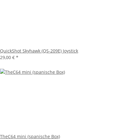
QuickShot Skyhawk (QS-209E) Joystick
29,00 €
*
TheC64 mini (spanische Box)