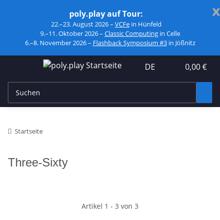
x
poly.play auf Tour:
22.–23. August 2026 –
VCFe
in Hünfeld
9.–11. Oktober 2026 –
Classic Computing
in Celle
6.–8. November 2026 –
Flashback Symposium #3
in Jößnitz
DE
0,00 €
Startseite
Three-Sixty
Artikel 1 - 3 von 3