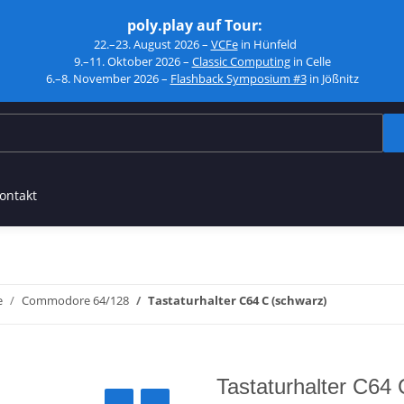
poly.play auf Tour:
22.–23. August 2026 –
VCFe
in Hünfeld
9.–11. Oktober 2026 –
Classic Computing
in Celle
6.–8. November 2026 –
Flashback Symposium #3
in Jößnitz
ontakt
e
Commodore 64/128
Tastaturhalter C64 C (schwarz)
Tastaturhalter C64 