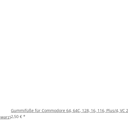
Gummifüße für Commodore 64, 64C, 128, 16, 116, Plus/4, VC 2
2,50 €
*
hwarz)