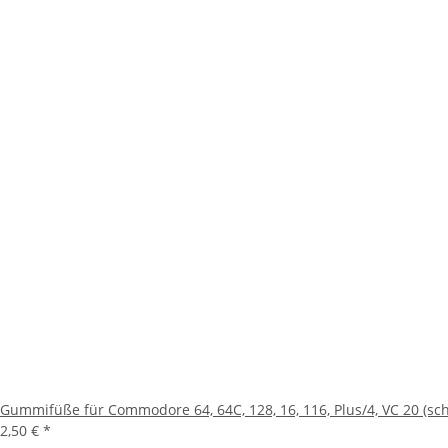
Gummifüße für Commodore 64, 64C, 128, 16, 116, Plus/4, VC 20 (sc
2,50 €
*