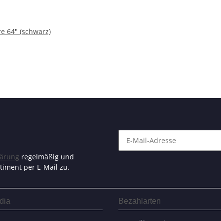
e 64" (schwarz)
lärung
regelmäßig und
timent per E-Mail zu.
dia
Bezahlarten