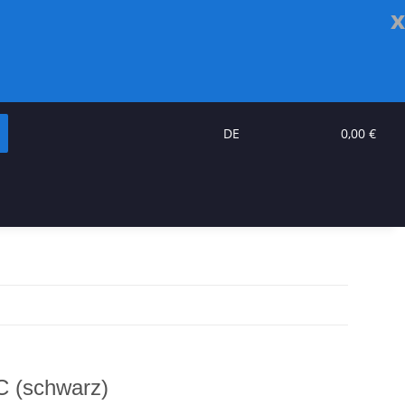
x
DE
0,00 €
C (schwarz)