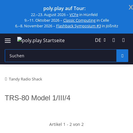
x
poly.play auf Tour:
22.–23. August 2026 –
VCFe
in Hünfeld
9.–11. Oktober 2026 –
Classic Computing
in Celle
6.–8. November 2026 –
Flashback Symposium #3
in Jößnitz
DE
Tandy Radio Shack
TRS-80 Model 1/III/4
Artikel 1 - 2 von 2