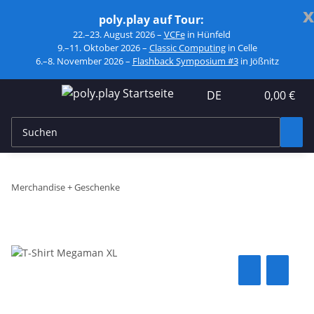
x
poly.play auf Tour:
22.–23. August 2026 –
VCFe
in Hünfeld
9.–11. Oktober 2026 –
Classic Computing
in Celle
6.–8. November 2026 –
Flashback Symposium #3
in Jößnitz
DE
0,00 €
Merchandise + Geschenke