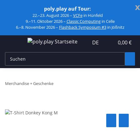
x
poly.play auf Tour:
22.–23. August 2026 –
VCFe
in Hünfeld
9.–11. Oktober 2026 –
Classic Computing
in Celle
6.–8. November 2026 –
Flashback Symposium #3
in Jößnitz
DE
0,00 €
Merchandise + Geschenke