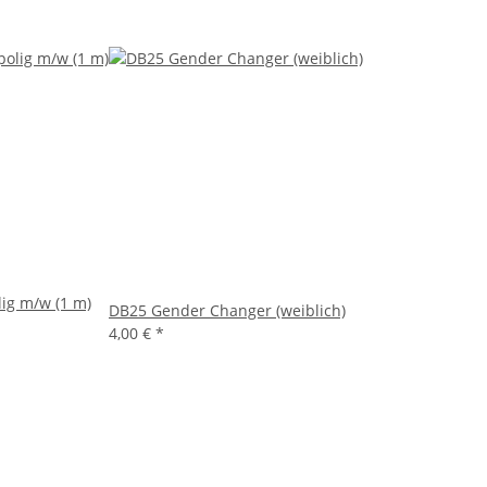
ig m/w (1 m)
DB25 Gender Changer (weiblich)
4,00 €
*