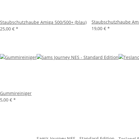
Staubschutzhaube Ami
Staubschutzhaube Amiga 500/500+ (blau)
19,00 €
*
25,00 €
*
Gummireiniger
5,00 €
*
Sam's Journey NES - Standard Edition
Teslanol E