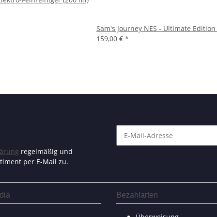
Sam's Journey NES - Ultimate Edition (
159,00 €
*
lärung
regelmäßig und
timent per E-Mail zu.
dia
Bezahlarten
Überweisung