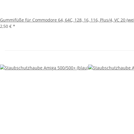
Gummifüße für Commodore 64, 64C, 128, 16, 116, Plus/4, VC 20 (we
2,50 €
*