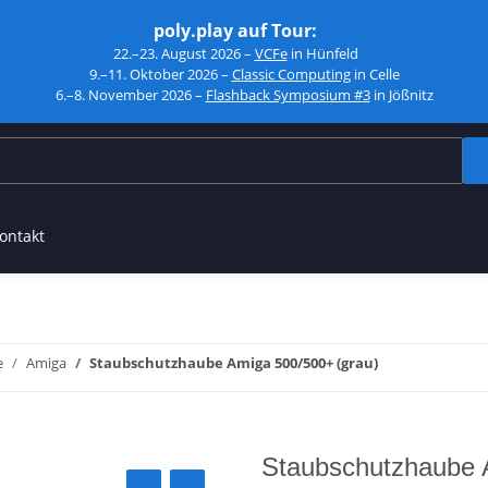
poly.play auf Tour:
22.–23. August 2026 –
VCFe
in Hünfeld
9.–11. Oktober 2026 –
Classic Computing
in Celle
6.–8. November 2026 –
Flashback Symposium #3
in Jößnitz
ontakt
e
Amiga
Staubschutzhaube Amiga 500/500+ (grau)
Staubschutzhaube 