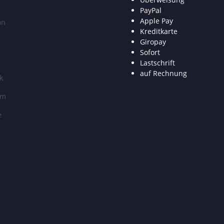
PayPal
Apple Pay
on
Kreditkarte
Giropay
Sofort
Lastschrift
auf Rechnung
k
am
e