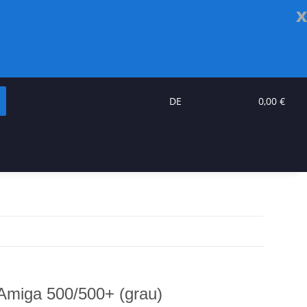
x
DE
0,00 €
Amiga 500/500+ (grau)