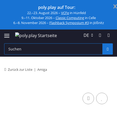
x
poly.play auf Tour:
22.–23. August 2026 –
VCFe
in Hünfeld
9.–11. Oktober 2026 –
Classic Computing
in Celle
6.–8. November 2026 –
Flashback Symposium #3
in Jößnitz
DE
Zurück zur Liste
Amiga