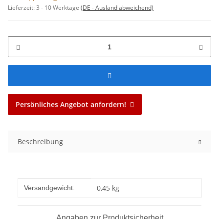
Lieferzeit:
3 - 10 Werktage
(DE - Ausland abweichend)
Persönliches Angebot anfordern!
Beschreibung
Produkteigenschaft
Wert
0,45 kg
Versandgewicht:
Angaben zur Produktsicherheit