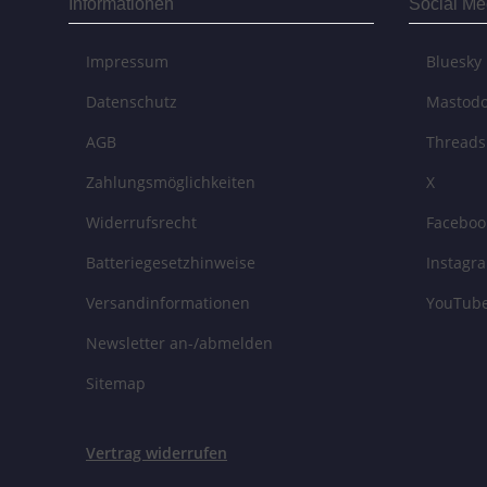
Informationen
Social Me
Impressum
Bluesky
Datenschutz
Mastod
AGB
Threads
Zahlungsmöglichkeiten
X
Widerrufsrecht
Faceboo
Batteriegesetzhinweise
Instagr
Versandinformationen
YouTub
Newsletter an-/abmelden
Sitemap
Vertrag widerrufen