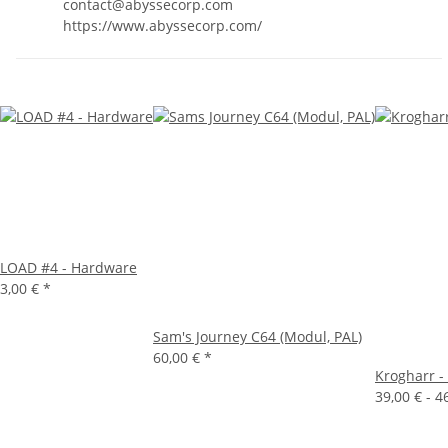
contact@abyssecorp.com
https://www.abyssecorp.com/
LOAD #4 - Hardware
3,00 €
*
Sam's Journey C64 (Modul, PAL)
60,00 €
*
Krogharr - 
39,00 € -
4