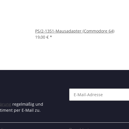
PS/2-1351-Mausadapter (Commodore 64)
19,00 €
*
lärung
regelmäßig und
timent per E-Mail zu.