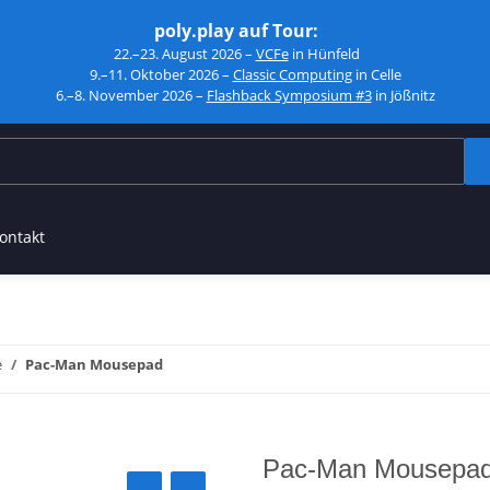
poly.play auf Tour:
22.–23. August 2026 –
VCFe
in Hünfeld
9.–11. Oktober 2026 –
Classic Computing
in Celle
6.–8. November 2026 –
Flashback Symposium #3
in Jößnitz
ontakt
e
Pac-Man Mousepad
Pac-Man Mousepa