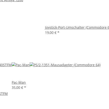
Joystick-Port-Umschalter (Commodore 6
19,00 €
*
Pac-Man
35,00 €
*
0STFM