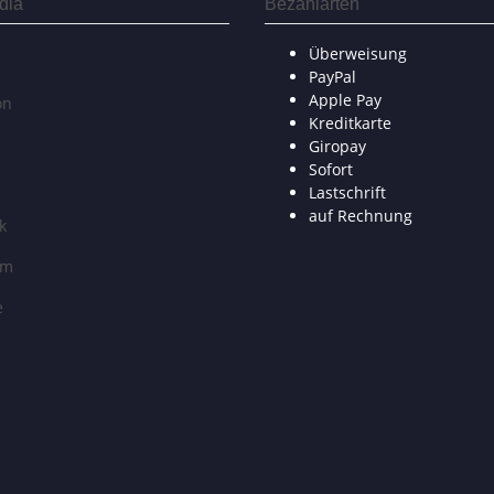
dia
Bezahlarten
Überweisung
PayPal
Apple Pay
on
Kreditkarte
Giropay
Sofort
Lastschrift
auf Rechnung
k
am
e