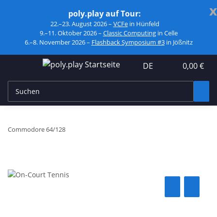
x
poly.play auf Tour:
22.–23. August 2026 –
VCFe
in Hünfeld
9.–11. Oktober 2026 –
Classic Computing
in Celle
6.–8. November 2026 –
Flashback Symposium #3
in Jößnitz
DE
0,00 €
Commodore 64/128