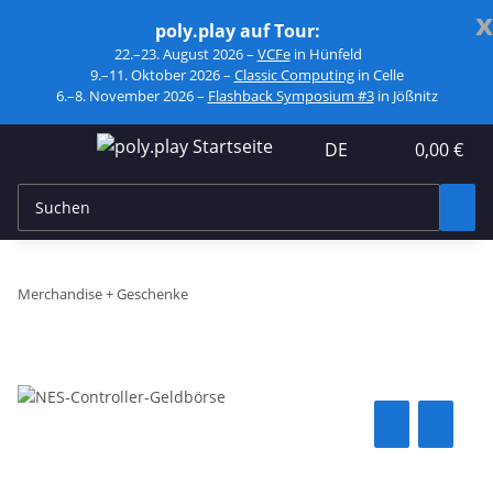
x
poly.play auf Tour:
22.–23. August 2026 –
VCFe
in Hünfeld
9.–11. Oktober 2026 –
Classic Computing
in Celle
6.–8. November 2026 –
Flashback Symposium #3
in Jößnitz
DE
0,00 €
Merchandise + Geschenke