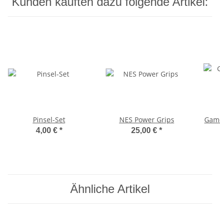
Kunden kauften dazu folgende Artikel:
Pinsel-Set
NES Power Grips
Game
4,00 €
*
25,00 €
*
Ähnliche Artikel