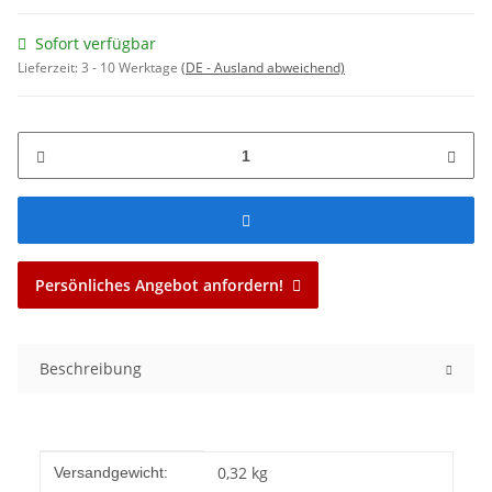
Sofort verfügbar
Lieferzeit:
3 - 10 Werktage
(DE - Ausland abweichend)
Persönliches Angebot anfordern!
Beschreibung
Produkteigenschaft
Wert
0,32 kg
Versandgewicht: