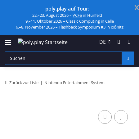
x
poly.play auf Tour:
22.–23. August 2026 –
VCFe
in Hünfeld
9.–11. Oktober 2026 –
Classic Computing
in Celle
6.–8. November 2026 –
Flashback Symposium #3
in Jößnitz
DE
Zurück zur Liste
Nintendo Entertainment System