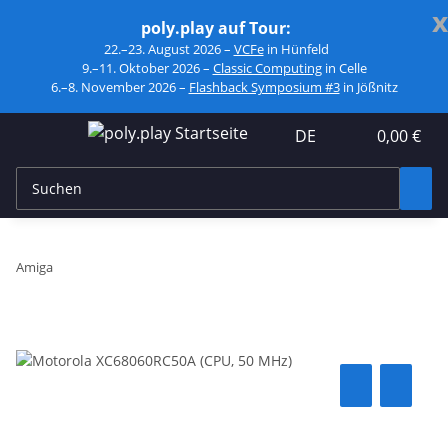
x
poly.play auf Tour:
22.–23. August 2026 –
VCFe
in Hünfeld
9.–11. Oktober 2026 –
Classic Computing
in Celle
6.–8. November 2026 –
Flashback Symposium #3
in Jößnitz
DE
0,00 €
Amiga