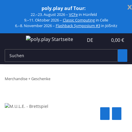
x
poly.play auf Tour:
22.–23. August 2026 –
VCFe
in Hünfeld
9.–11. Oktober 2026 –
Classic Computing
in Celle
6.–8. November 2026 –
Flashback Symposium #3
in Jößnitz
DE
0,00 €
Merchandise + Geschenke