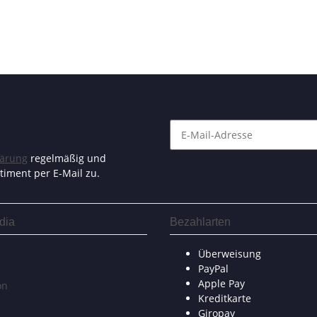
lärung
regelmäßig und
timent per E-Mail zu.
dia
Bezahlarten
Überweisung
PayPal
Apple Pay
on
Kreditkarte
Giropay