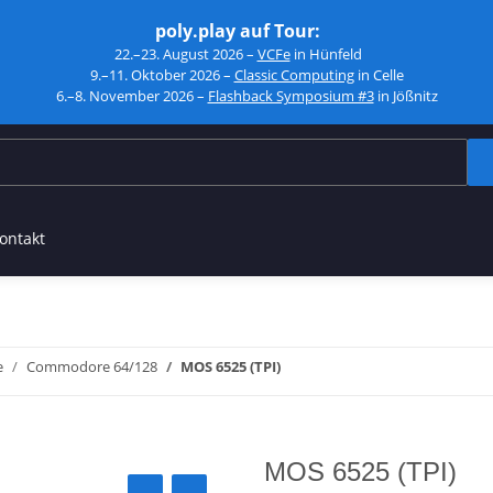
poly.play auf Tour:
22.–23. August 2026 –
VCFe
in Hünfeld
9.–11. Oktober 2026 –
Classic Computing
in Celle
6.–8. November 2026 –
Flashback Symposium #3
in Jößnitz
ontakt
e
Commodore 64/128
MOS 6525 (TPI)
MOS 6525 (TPI)