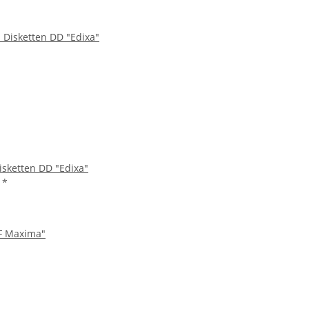
isketten DD "Edixa"
€
*