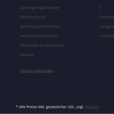
Zahlungsmöglichkeiten
X
Widerrufsrecht
Faceboo
Batteriegesetzhinweise
Instagr
Versandinformationen
YouTub
Newsletter an-/abmelden
Sitemap
Vertrag widerrufen
* Alle Preise inkl. gesetzlicher USt., zzgl.
Versand