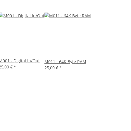
M001 - Digital In/Out
M011 - 64K Byte RAM
25,00 €
*
25,00 €
*