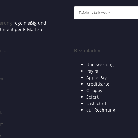
lärung
regelmäßig und
timent per E-Mail zu.
dia
Bezahlarten
Überweisung
PayPal
Apple Pay
on
Kreditkarte
Giropay
Sofort
Lastschrift
auf Rechnung
k
am
e