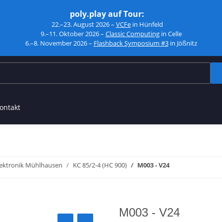
poly.play auf Tour:
22.–23. August 2026 –
VCFe
in Hünfeld
9.–11. Oktober 2026 –
Classic Computing
in Celle
6.–8. November 2026 –
Flashback Symposium #3
in Jößnitz
ontakt
ektronik Mühlhausen
KC 85/2-4 (HC 900)
M003 - V24
M003 - V24