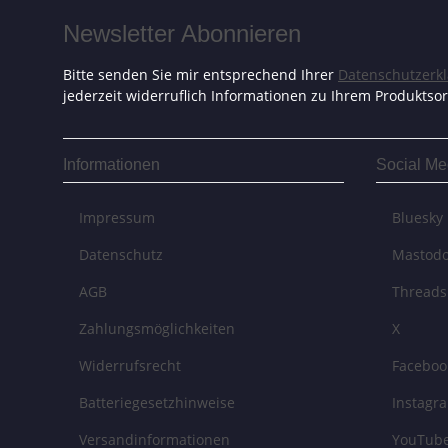
Newsletter Abonnieren
Bitte senden Sie mir entsprechend Ihrer
Datenschutzerk
jederzeit widerruflich Informationen zu Ihrem Produktsor
Informationen
Social Me
Impressum
Bluesky
Datenschutz
Mastod
AGB
Threads
Zahlungsmöglichkeiten
X
Widerrufsrecht
Faceboo
Batteriegesetzhinweise
Instagr
Versandinformationen
YouTub