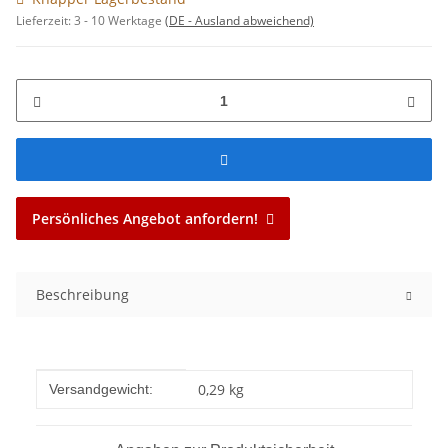
Lieferzeit:
3 - 10 Werktage
(DE - Ausland abweichend)
Persönliches Angebot anfordern!
Beschreibung
Produkteigenschaft
Wert
0,29 kg
Versandgewicht: