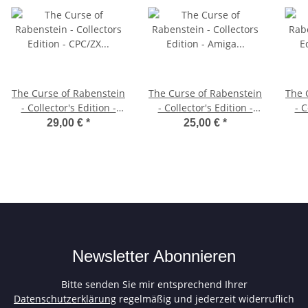
The Curse of Rabenstein
The Curse of Rabenstein
The 
- Collector's Edition -
- Collector's Edition -
- C
CPC/ZX Spectrum 3"-
Amiga Diskette
29,00 €
*
25,00 €
*
Diskette (Textversion)
Newsletter Abonnieren
Bitte senden Sie mir entsprechend Ihrer
Datenschutzerklärung
regelmäßig und jederzeit widerruflich