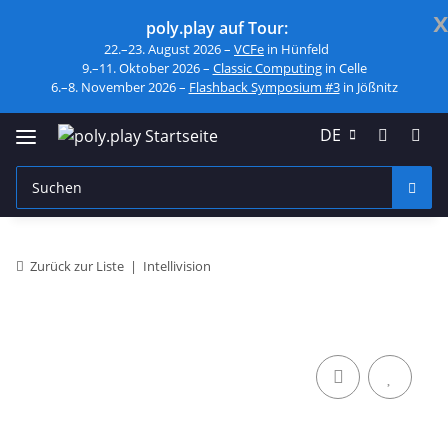
x
poly.play auf Tour:
22.–23. August 2026 –
VCFe
in Hünfeld
9.–11. Oktober 2026 –
Classic Computing
in Celle
6.–8. November 2026 –
Flashback Symposium #3
in Jößnitz
DE
Zurück zur Liste
Intellivision