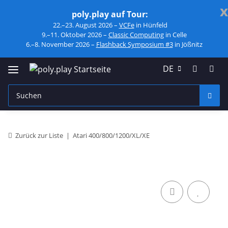
x
poly.play auf Tour:
22.–23. August 2026 –
VCFe
in Hünfeld
9.–11. Oktober 2026 –
Classic Computing
in Celle
6.–8. November 2026 –
Flashback Symposium #3
in Jößnitz
DE
Zurück zur Liste
Atari 400/800/1200/XL/XE