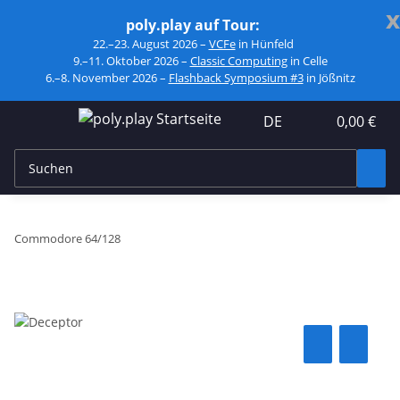
x
poly.play auf Tour:
22.–23. August 2026 –
VCFe
in Hünfeld
9.–11. Oktober 2026 –
Classic Computing
in Celle
6.–8. November 2026 –
Flashback Symposium #3
in Jößnitz
DE
0,00 €
Commodore 64/128