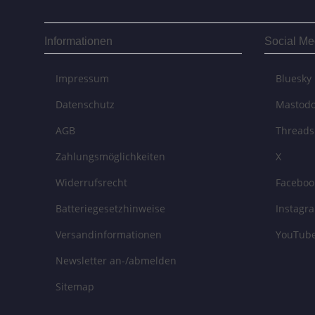
Informationen
Social Me
Impressum
Bluesky
Datenschutz
Mastod
AGB
Threads
Zahlungsmöglichkeiten
X
Widerrufsrecht
Faceboo
Batteriegesetzhinweise
Instagr
Versandinformationen
YouTub
Newsletter an-/abmelden
Sitemap