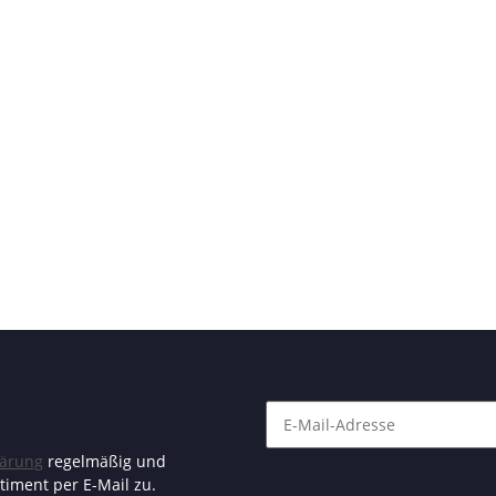
lärung
regelmäßig und
timent per E-Mail zu.