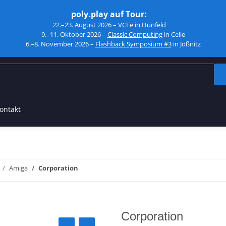
poly.play auf Tour:
22.–23. August 2026 –
VCFe
in Hünfeld
9.–11. Oktober 2026 –
Classic Computing
in Celle
6.–8. November 2026 –
Flashback Symposium #3
in Jößnitz
ontakt
Amiga
Corporation
Corporation