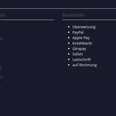
dia
Bezahlarten
Überweisung
PayPal
Apple Pay
on
Kreditkarte
Giropay
Sofort
Lastschrift
auf Rechnung
k
am
e