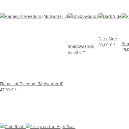
Dark Side
Pri
39,00 €
*
Shadowlands
29,
55,00 €
*
Flames of Freedom (Midwinter II)
47,00 €
*