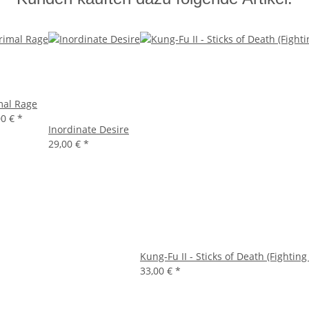
mal Rage
00 €
*
Inordinate Desire
29,00 €
*
Kung-Fu II - Sticks of Death (Fighting
33,00 €
*