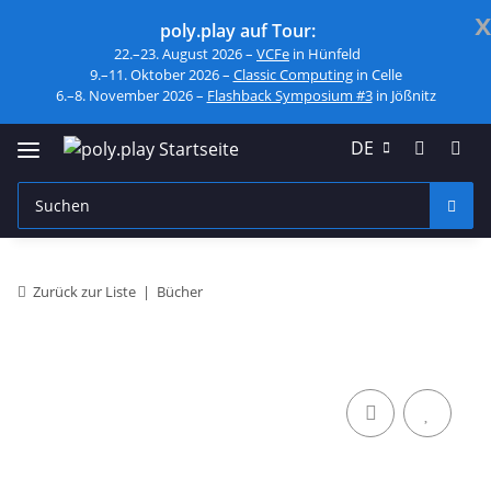
x
poly.play auf Tour:
22.–23. August 2026 –
VCFe
in Hünfeld
9.–11. Oktober 2026 –
Classic Computing
in Celle
6.–8. November 2026 –
Flashback Symposium #3
in Jößnitz
DE
Zurück zur Liste
Bücher