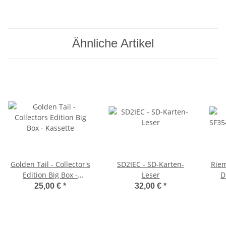
Selbststudium in 10
Lektionen
Ähnliche Artikel
Golden Tail - Collector's
SD2IEC - SD-Karten-
Riem
Edition Big Box -
Leser
D
Kassette
25,00 €
*
32,00 €
*