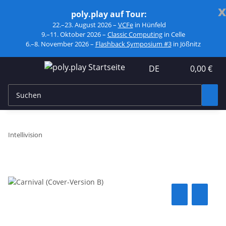
x
poly.play auf Tour:
22.–23. August 2026 –
VCFe
in Hünfeld
9.–11. Oktober 2026 –
Classic Computing
in Celle
6.–8. November 2026 –
Flashback Symposium #3
in Jößnitz
DE
0,00 €
Intellivision