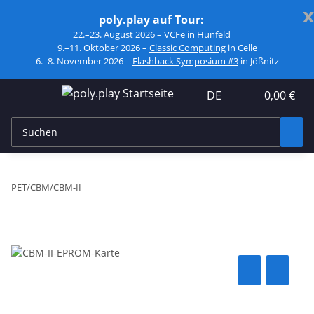
x
poly.play auf Tour:
22.–23. August 2026 –
VCFe
in Hünfeld
9.–11. Oktober 2026 –
Classic Computing
in Celle
6.–8. November 2026 –
Flashback Symposium #3
in Jößnitz
DE
0,00 €
PET/CBM/CBM-II