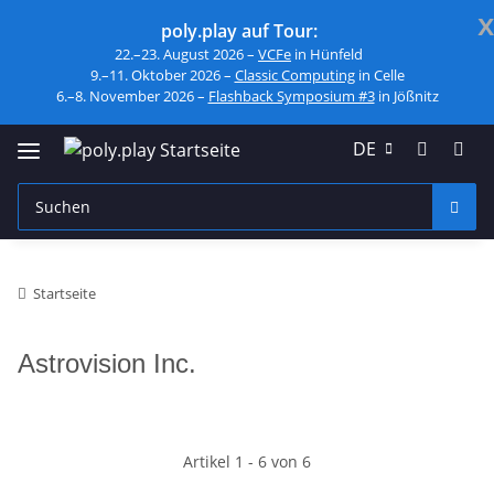
x
poly.play auf Tour:
22.–23. August 2026 –
VCFe
in Hünfeld
9.–11. Oktober 2026 –
Classic Computing
in Celle
6.–8. November 2026 –
Flashback Symposium #3
in Jößnitz
DE
Startseite
Astrovision Inc.
Artikel 1 - 6 von 6