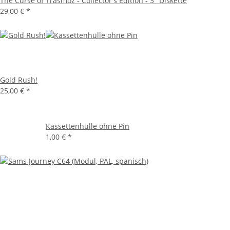
The Curse of Trasmoz - Collector's Edition - 3" Diskette
29,00 €
*
Gold Rush!
25,00 €
*
Kassettenhülle ohne Pin
1,00 €
*