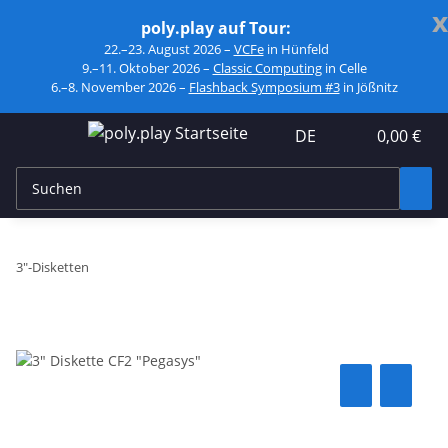
x
poly.play auf Tour:
22.–23. August 2026 –
VCFe
in Hünfeld
9.–11. Oktober 2026 –
Classic Computing
in Celle
6.–8. November 2026 –
Flashback Symposium #3
in Jößnitz
DE
0,00 €
3"-Disketten