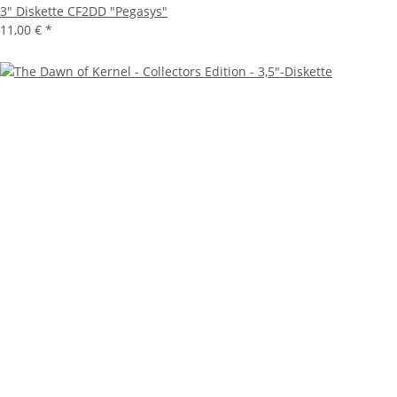
3" Diskette CF2DD "Pegasys"
11,00 €
*