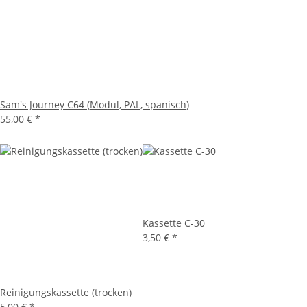
Sam's Journey C64 (Modul, PAL, spanisch)
55,00 €
*
Kassette C-30
3,50 €
*
Reinigungskassette (trocken)
5,00 €
*