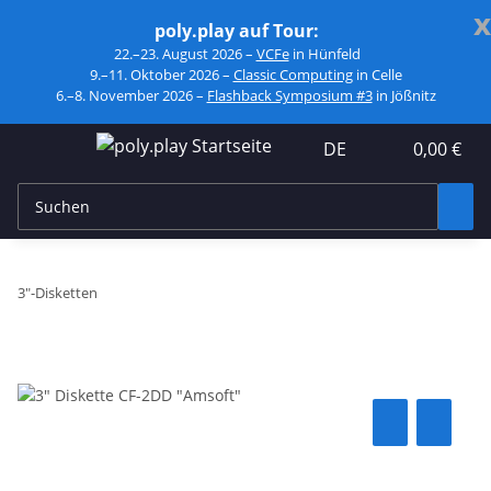
x
poly.play auf Tour:
22.–23. August 2026 –
VCFe
in Hünfeld
9.–11. Oktober 2026 –
Classic Computing
in Celle
6.–8. November 2026 –
Flashback Symposium #3
in Jößnitz
DE
0,00 €
3"-Disketten