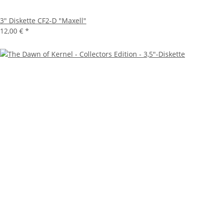
3" Diskette CF2-D "Maxell"
12,00 €
*